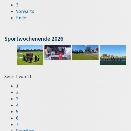
3
Vorwärts
Ende
Sportwochenende 2026
Seite 1 von 11
1
2
3
4
5
6
7
Vorwärts