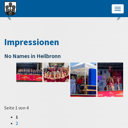
Togg
navig
Impressionen
No Names in Heilbronn
Seite 1 von 4
1
2