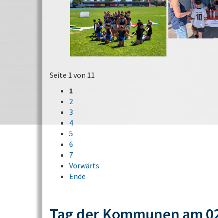
Seite 1 von 11
1
2
3
4
5
6
7
Vorwärts
Ende
Tag der Kommunen am 02