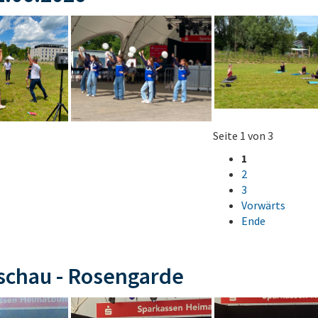
Seite 1 von 3
1
2
3
Vorwärts
Ende
schau - Rosengarde