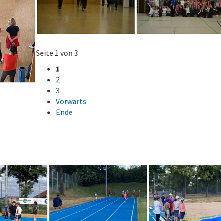
Seite 1 von 3
1
2
3
Vorwärts
Ende