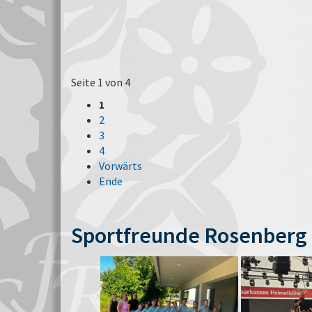
Seite 1 von 4
1
2
3
4
Vorwärts
Ende
Sportfreunde Rosenberg 