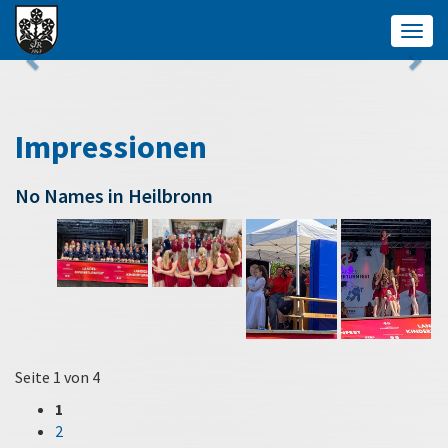
Togg
navig
Impressionen
No Names in Heilbronn
Seite 1 von 4
1
2