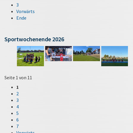
3
Vorwärts
Ende
Sportwochenende 2026
Seite 1 von 11
1
2
3
4
5
6
7
Vorwärts