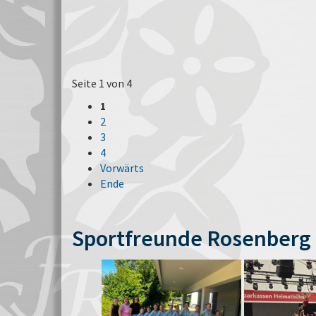
Seite 1 von 4
1
2
3
4
Vorwärts
Ende
Sportfreunde Rosenberg 