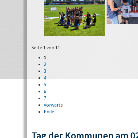
Seite 1 von 11
1
2
3
4
5
6
7
Vorwärts
Ende
Tag der Kommunen am 02