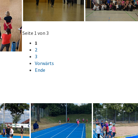
Seite 1 von 3
1
2
3
Vorwärts
Ende