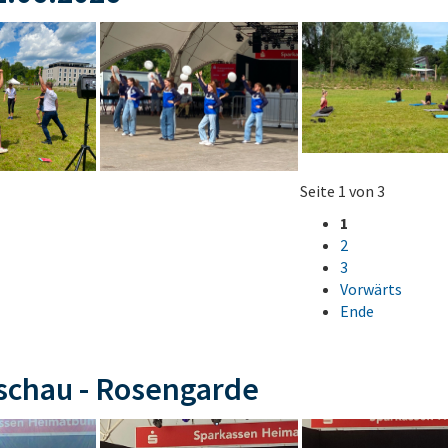
Seite 1 von 3
1
2
3
Vorwärts
Ende
schau - Rosengarde