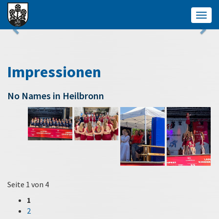
Togg
navig
Impressionen
No Names in Heilbronn
Seite 1 von 4
1
2