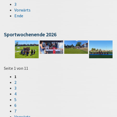
3
Vorwärts
Ende
Sportwochenende 2026
Seite 1 von 11
1
2
3
4
5
6
7
Vorwärts