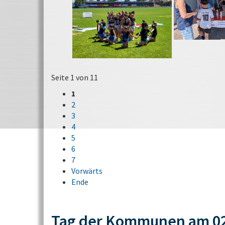
Seite 1 von 11
1
2
3
4
5
6
7
Vorwärts
Ende
Tag der Kommunen am 02