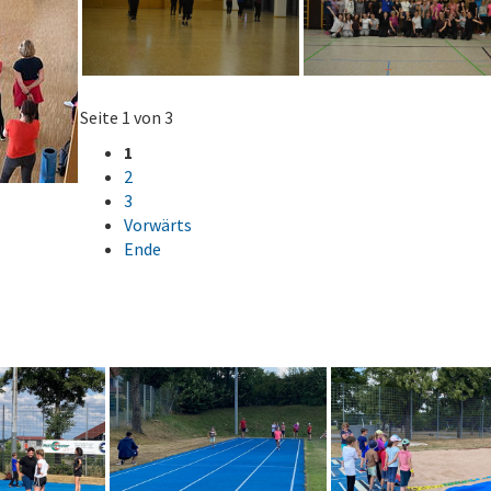
Seite 1 von 3
1
2
3
Vorwärts
Ende