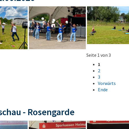
Seite 1 von 3
1
2
3
Vorwärts
Ende
schau - Rosengarde