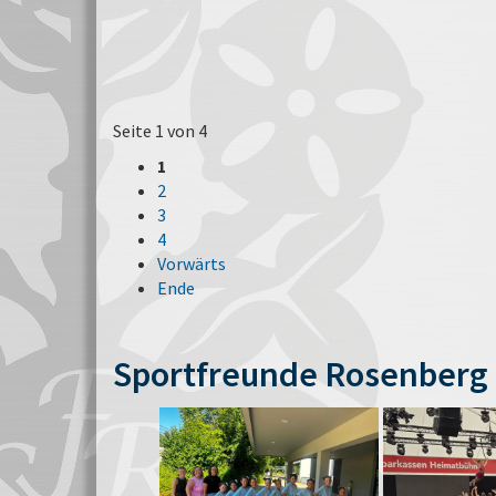
Seite 1 von 4
1
2
3
4
Vorwärts
Ende
Sportfreunde Rosenberg 