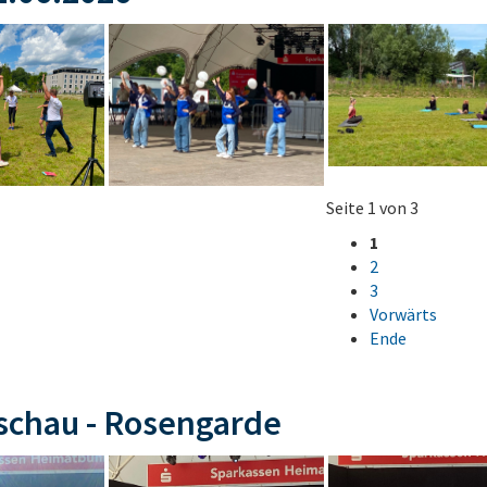
Seite 1 von 3
1
2
3
Vorwärts
Ende
schau - Rosengarde