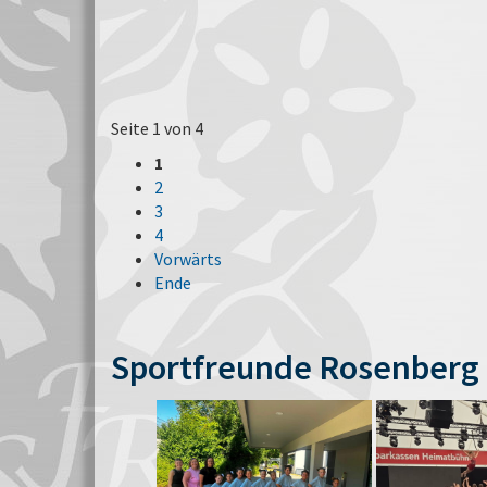
Seite 1 von 4
1
2
3
4
Vorwärts
Ende
Sportfreunde Rosenberg 