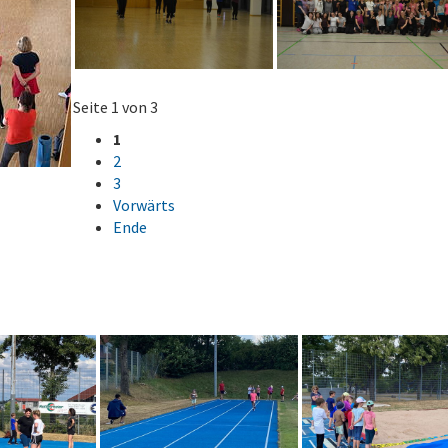
Seite 1 von 3
1
2
3
Vorwärts
Ende