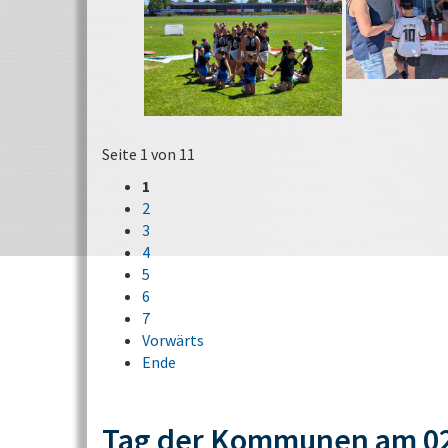
Seite 1 von 11
1
2
3
4
5
6
7
Vorwärts
Ende
Tag der Kommunen am 02