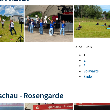
Seite 1 von 3
1
2
3
Vorwärts
Ende
schau - Rosengarde