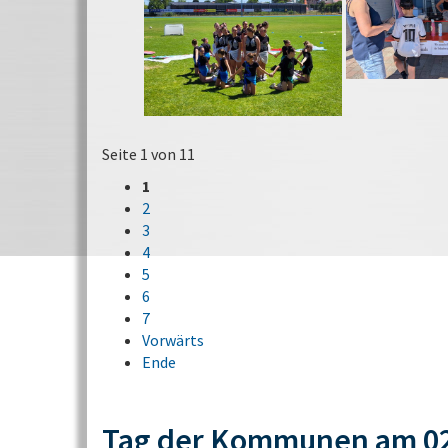
Seite 1 von 11
1
2
3
4
5
6
7
Vorwärts
Ende
Tag der Kommunen am 02