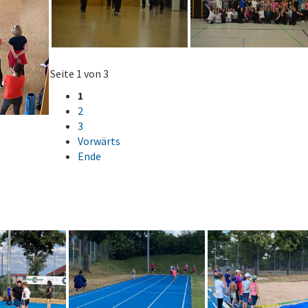
Seite 1 von 3
1
2
3
Vorwärts
Ende