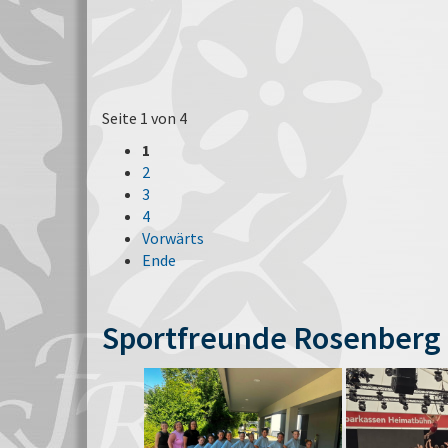
Seite 1 von 4
1
2
3
4
Vorwärts
Ende
Sportfreunde Rosenberg 