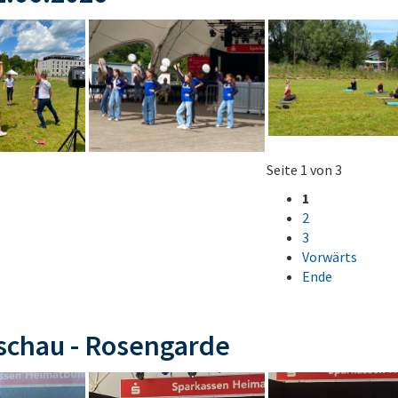
Seite 1 von 3
1
2
3
Vorwärts
Ende
schau - Rosengarde