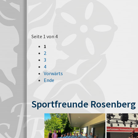
Seite 1 von 4
1
2
3
4
Vorwärts
Ende
Sportfreunde Rosenberg 