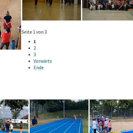
Seite 1 von 3
1
2
3
Vorwärts
Ende