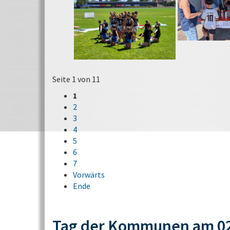
Seite 1 von 11
1
2
3
4
5
6
7
Vorwärts
Ende
Tag der Kommunen am 02