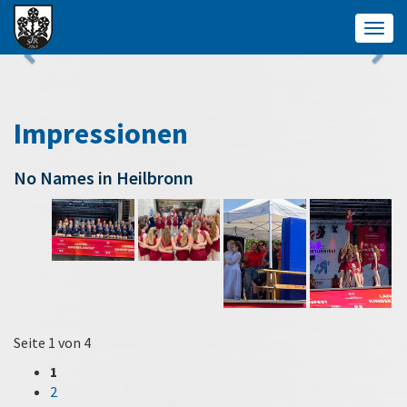
Togg
navig
Impressionen
No Names in Heilbronn
Seite 1 von 4
1
2