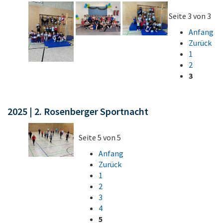
Seite 3 von 3
Anfang
Zurück
1
2
3
2025 | 2. Rosenberger Sportnacht
Seite 5 von 5
Anfang
Zurück
1
2
3
4
5