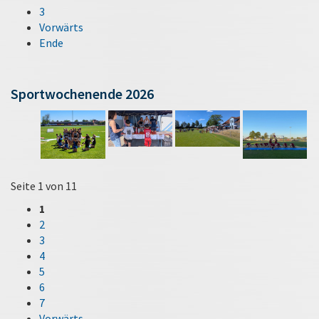
3
Vorwärts
Ende
Sportwochenende 2026
Seite 1 von 11
1
2
3
4
5
6
7
Vorwärts