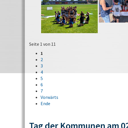
Seite 1 von 11
1
2
3
4
5
6
7
Vorwärts
Ende
Tag der Kommunen am 02