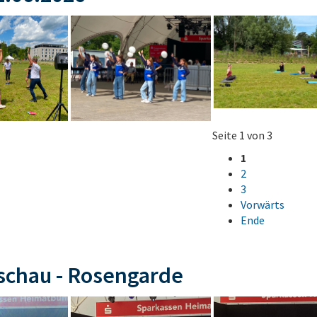
Seite 1 von 3
1
2
3
Vorwärts
Ende
schau - Rosengarde