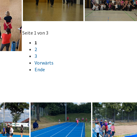
Seite 1 von 3
1
2
3
Vorwärts
Ende