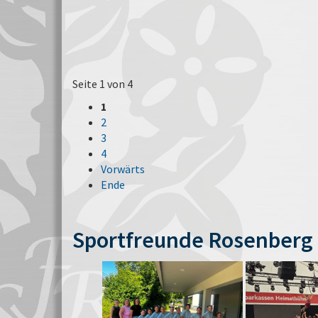
Seite 1 von 4
1
2
3
4
Vorwärts
Ende
Sportfreunde Rosenberg 