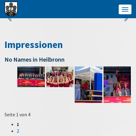
Togg
navig
Impressionen
No Names in Heilbronn
Seite 1 von 4
1
2