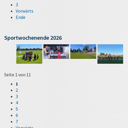
3
Vorwärts
Ende
Sportwochenende 2026
Seite 1 von 11
1
2
3
4
5
6
7
Vorwärts