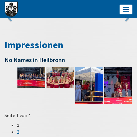
Togg
navig
Impressionen
No Names in Heilbronn
Seite 1 von 4
1
2