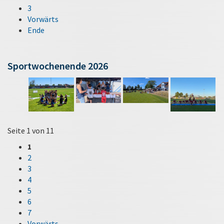
3
Vorwärts
Ende
Sportwochenende 2026
Seite 1 von 11
1
2
3
4
5
6
7
Vorwärts