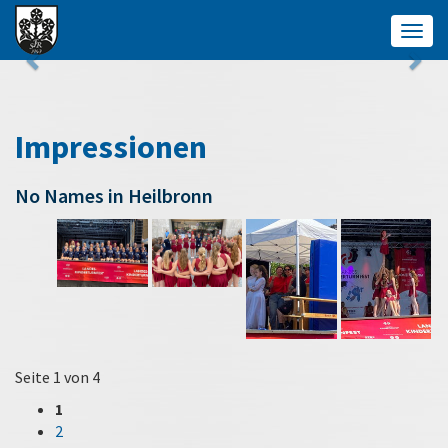
Togg
navig
Impressionen
No Names in Heilbronn
Seite 1 von 4
1
2