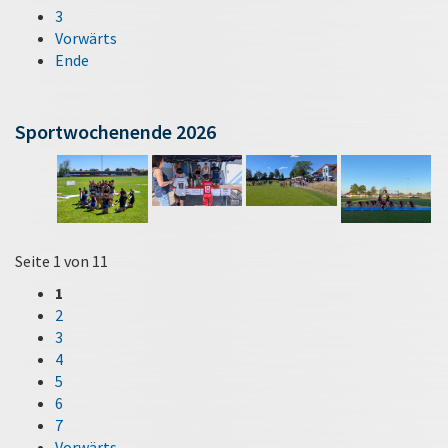
3
Vorwärts
Ende
Sportwochenende 2026
Seite 1 von 11
1
2
3
4
5
6
7
Vorwärts