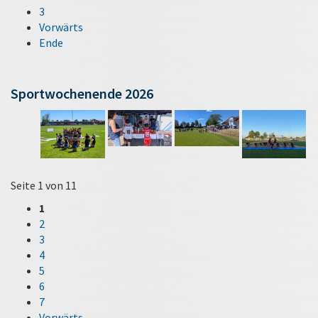
3
Vorwärts
Ende
Sportwochenende 2026
Seite 1 von 11
1
2
3
4
5
6
7
Vorwärts