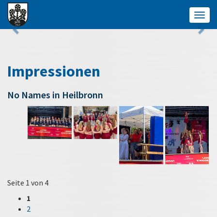
Togg
navig
Impressionen
No Names in Heilbronn
Seite 1 von 4
1
2