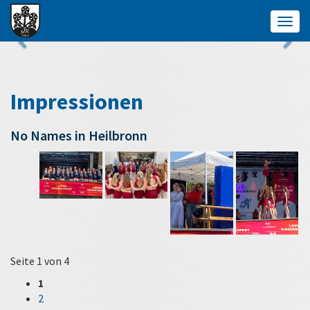
Togg
navig
Impressionen
No Names in Heilbronn
Seite 1 von 4
1
2