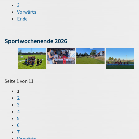
3
Vorwärts
Ende
Sportwochenende 2026
Seite 1 von 11
1
2
3
4
5
6
7
Vorwärts