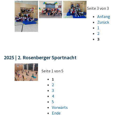
Seite 3 von 3
Anfang
Zurück
1
2
3
2025 | 2. Rosenberger Sportnacht
Seite 1 von 5
1
2
3
4
5
Vorwärts
Ende