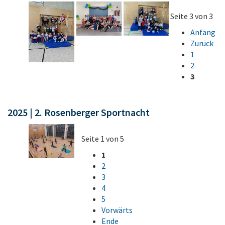
Seite 3 von 3
Anfang
Zurück
1
2
3
2025 | 2. Rosenberger Sportnacht
Seite 1 von 5
1
2
3
4
5
Vorwärts
Ende