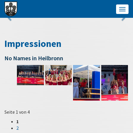
Togg
navig
Impressionen
No Names in Heilbronn
Seite 1 von 4
1
2