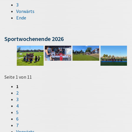
3
Vorwärts
Ende
Sportwochenende 2026
Seite 1 von 11
1
2
3
4
5
6
7
Vorwärts