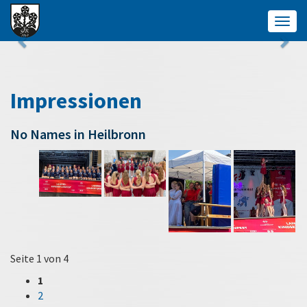
Togg
navig
Impressionen
No Names in Heilbronn
Seite 1 von 4
1
2