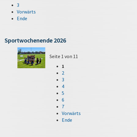
3
Vorwärts
Ende
Sportwochenende 2026
Seite 1 von 11
1
2
3
4
5
6
7
Vorwärts
Ende