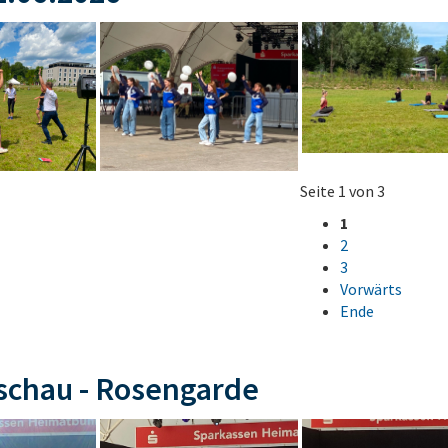
Seite 1 von 3
1
2
3
Vorwärts
Ende
schau - Rosengarde