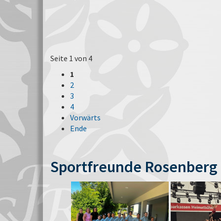
Seite 1 von 4
1
2
3
4
Vorwärts
Ende
Sportfreunde Rosenberg 