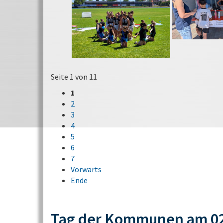
Seite 1 von 11
1
2
3
4
5
6
7
Vorwärts
Ende
Tag der Kommunen am 02