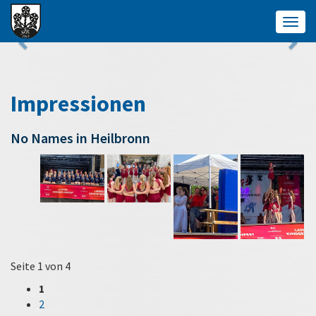
Togg
navig
Impressionen
No Names in Heilbronn
Seite 1 von 4
1
2