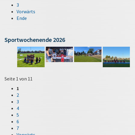
3
Vorwärts
Ende
Sportwochenende 2026
Seite 1 von 11
1
2
3
4
5
6
7
Vorwärts