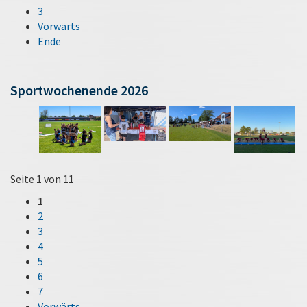
3
Vorwärts
Ende
Sportwochenende 2026
Seite 1 von 11
1
2
3
4
5
6
7
Vorwärts