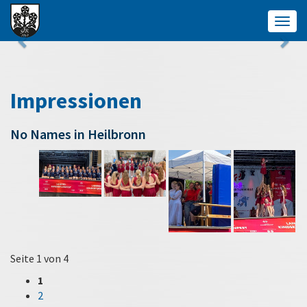
Togg
navig
Impressionen
No Names in Heilbronn
Seite 1 von 4
1
2