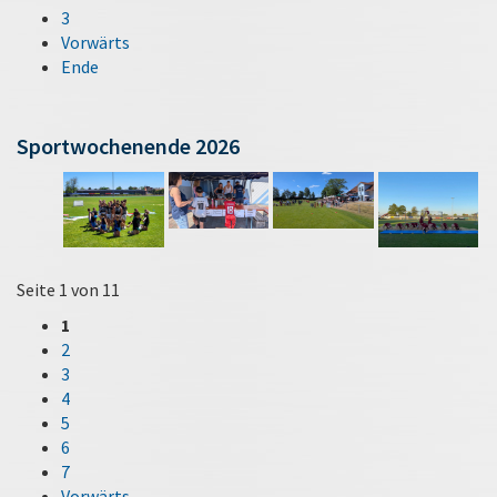
3
Vorwärts
Ende
Sportwochenende 2026
Seite 1 von 11
1
2
3
4
5
6
7
Vorwärts