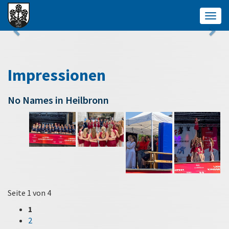
Togg
navig
Impressionen
No Names in Heilbronn
Seite 1 von 4
1
2