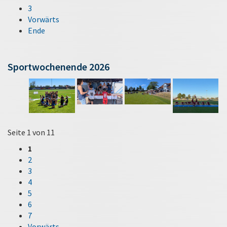
3
Vorwärts
Ende
Sportwochenende 2026
Seite 1 von 11
1
2
3
4
5
6
7
Vorwärts