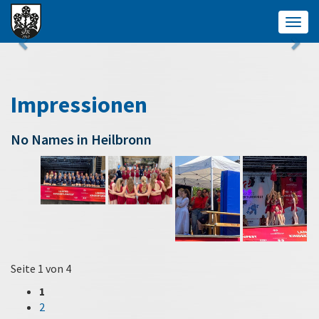
Togg
navig
Impressionen
No Names in Heilbronn
Seite 1 von 4
1
2