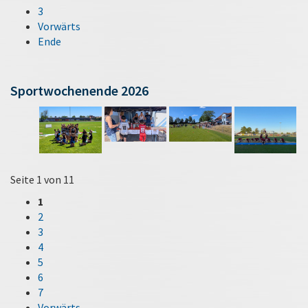
3
Vorwärts
Ende
Sportwochenende 2026
Seite 1 von 11
1
2
3
4
5
6
7
Vorwärts