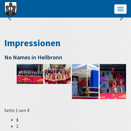
Togg
navig
Impressionen
No Names in Heilbronn
Seite 1 von 4
1
2