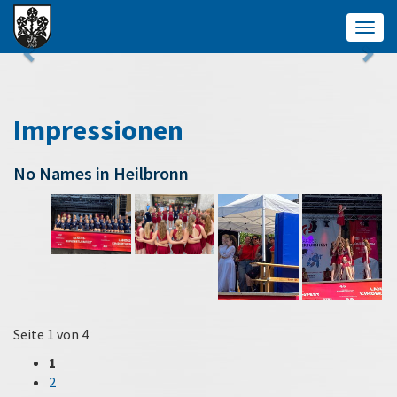
Togg
navig
Impressionen
No Names in Heilbronn
Seite 1 von 4
1
2