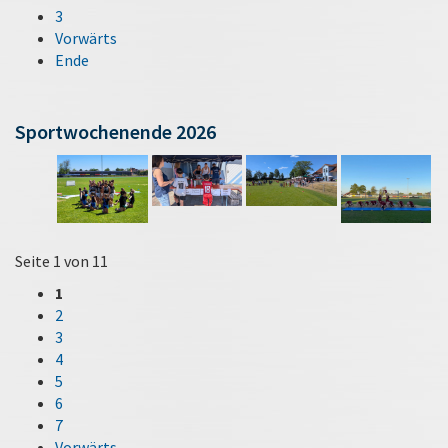
3
Vorwärts
Ende
Sportwochenende 2026
Seite 1 von 11
1
2
3
4
5
6
7
Vorwärts