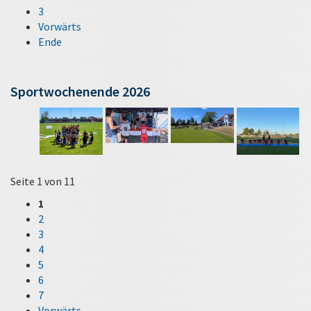
3
Vorwärts
Ende
Sportwochenende 2026
Seite 1 von 11
1
2
3
4
5
6
7
Vorwärts