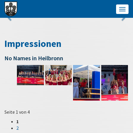
Togg
navig
Impressionen
No Names in Heilbronn
Seite 1 von 4
1
2