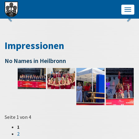
Togg
navig
Impressionen
No Names in Heilbronn
Seite 1 von 4
1
2